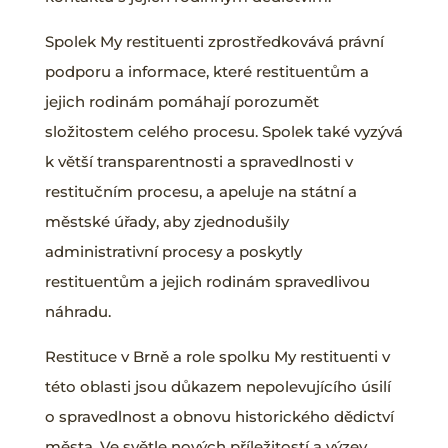
Spolek My restituenti zprostředkovává právní
podporu a informace, které restituentům a
jejich rodinám pomáhají porozumět
složitostem celého procesu. Spolek také vyzývá
k větší transparentnosti a spravedlnosti v
restitučním procesu, a apeluje na státní a
městské úřady, aby zjednodušily
administrativní procesy a poskytly
restituentům a jejich rodinám spravedlivou
náhradu.
Restituce v Brně a role spolku My restituenti v
této oblasti jsou důkazem nepolevujícího úsilí
o spravedlnost a obnovu historického dědictví
města. Ve světle nových příležitostí a výzev,