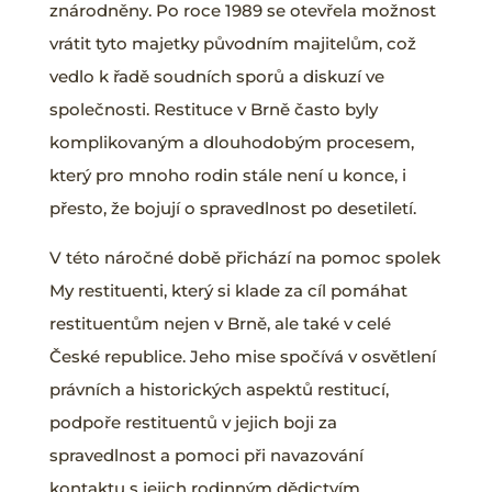
znárodněny. Po roce 1989 se otevřela možnost
vrátit tyto majetky původním majitelům, což
vedlo k řadě soudních sporů a diskuzí ve
společnosti. Restituce v Brně často byly
komplikovaným a dlouhodobým procesem,
který pro mnoho rodin stále není u konce, i
přesto, že bojují o spravedlnost po desetiletí.
V této náročné době přichází na pomoc spolek
My restituenti, který si klade za cíl pomáhat
restituentům nejen v Brně, ale také v celé
České republice. Jeho mise spočívá v osvětlení
právních a historických aspektů restitucí,
podpoře restituentů v jejich boji za
spravedlnost a pomoci při navazování
kontaktu s jejich rodinným dědictvím.