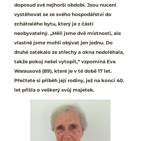
doposud své nejhorší období. Jsou nuceni
vystěhovat se ze svého hospodářství do
zchátralého bytu, který je z části
neobyvatelný. „Měli jsme dvě místnosti, ale
vlastně jsme mohli obývat jen jednu. Do
druhé zatékalo ze střechy a okna nedoléhala,
takže pokoj nešel vytopit,“ vzpomíná Eva
Warausová (89), které je v té době 17 let.
Přečtete si příběh její rodiny, jež na konci 40.
let přišla o veškerý svůj majetek.