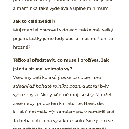
a maminka také vydělávala úplné minimum.
Jak to celé zvládli?
Můj manžel pracoval v dolech, takže měl velký
příjem. Lístky jsme tedy posílali našim. Není to
hrozné?
Těžko si představit, co museli prožívat. Jak
jste tu situaci vnímala vy?
Všechny děti kulaků
(ruské označení pro
střední až bohaté rolníky, pozn. autora)
byly
vyhozeny ze školy, včetně mojí sestry. Manžel
zase nebyl připuštěn k maturitě. Navíc děti
kulaků nesměly být zaměstnány v zemědělství.
Já třeba chtěla na vysokou školu. Sice jsem se