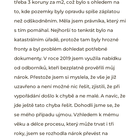
třeba 3 koruny za m2, což bylo s ohledem na
to, kde pozemky byly opravdu spíše záplatou
než odškodněním. Měla jsem právníka, který mi
s tím pomáhal. Nejhorší to tenkrát bylo na
katastrálním úřadě, protože tam byly hrozné
fronty a byl problém dohledat potřebné
dokumenty. V roce 2019 jsem využila nabídku
od odborníků, kteří bezplatně prověřili můj
nárok. Přestože jsem si myslela, že vše je již
uzavřeno a není možné nic řešit, zjistili, že při
vypořádání došlo k chybě a ne malé. A navíc, že
jde ještě tato chyba řešit. Dohodli jsme se, že
se mého případu ujmou. Vzhledem k mému
věku a délce procesu, který může trvat i tři
roky, jsem se rozhodla nárok převést na