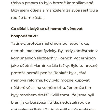
třeba s praním to bylo hrozně komplikované.
Brzy jsem odjela s manželem za svojí sestrou a
rodiče tam zůstali.
Co dělali, když se už nemohli věnovat
hospodářství?
Tatínek, protože měl chromou levou ruku,
nemohl pracovat fyzicky. Byl tedy zaměstnán v
komunálních službách v Horních Počernicích
jako účetní. Maminka šila tašky. Bylo to hrozné,
protože neměli peníze. Tenkrát byla ještě
měnová reforma, kdy bylo možné kupovat
některé věci i na volném trhu. Jenomže tam
byly mnohem dražší. Kvůli tomu, že jsme byli
bráni jako buržoazní třída, nedostali rodiče
potravinové lístky. Tatínek měl navíc malý plat