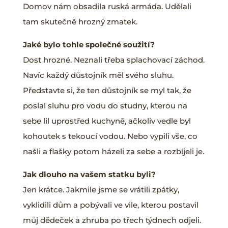
Domov nám obsadila ruská armáda. Udělali
tam skutečně hrozný zmatek.
Jaké bylo tohle společné soužití?
Dost hrozné. Neznali třeba splachovací záchod.
Navíc každý důstojník měl svého sluhu.
Představte si, že ten důstojník se myl tak, že
poslal sluhu pro vodu do studny, kterou na
sebe lil uprostřed kuchyně, ačkoliv vedle byl
kohoutek s tekoucí vodou. Nebo vypili vše, co
našli a flašky potom házeli za sebe a rozbíjeli je.
Jak dlouho na vašem statku byli?
Jen krátce. Jakmile jsme se vrátili zpátky,
vyklidili dům a pobývali ve vile, kterou postavil
můj dědeček a zhruba po třech týdnech odjeli.