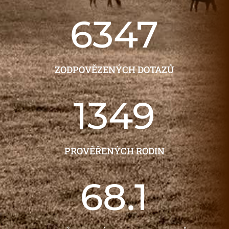
6347
ZODPOVĚZENÝCH DOTAZŮ
1349
PROVĚŘENÝCH RODIN
68.1