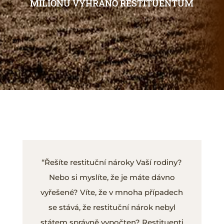
MILIONŮ VYHRÁNO RESTITUENTŮM
“Řešíte restituční nároky Vaší rodiny?
Nebo si myslíte, že je máte dávno
vyřešené? Víte, že v mnoha případech
se stává, že restituční nárok nebyl
státem správně vypočten? Restituenti